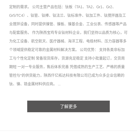
定制的需求。 公司主营产品包括：钛板（TA1、TA2、Gr1、Gr2、
Gr5/TC4）、钛管、钛棒、钛法兰、钛标准件、钛加工件、钛搅拌器及工
业搅拌设备，同时提供镍管、镍板、镍基合金、工业仪表、传感器等产品
与配套服务。 作为陕西宝鸡专业钛材料企业，我们坚持以品质为核心，可
为化工设备、航空航天、医疗器械、海洋工程、电极材料、压力容器等多
个领域提供稳定可靠的金属材料解决方案。 公司优势： 支持各类非标加
工与个性化定制 常备现货库存，货源充足稳定 支持小批量起订，交货周
期短 一对一专业服务，售后体系完善 凭借成熟的生产工艺、严格的质量
管控与*的供货能力，陕西仟亿拓达科技有限公司已成为众多企业信赖的
钛、镍、锆金属材料供应商。 ...
了解更多