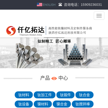
咨询电话：15909236031
导
航
菜
单
产品
中心
钛材料
钛加工件
钛锻件
钛合金
钛设备
镍材料
镍合金
钛搅拌棒