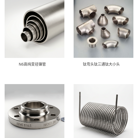
N6高纯变径镍管
钛弯头钛三通钛大小头