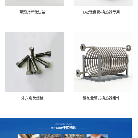
带颈对焊钛法兰
TA2钛盘管-换热器专用
外六角钛螺栓
镍制盘管式换热器组件