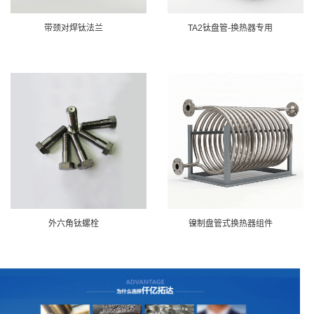
带颈对焊钛法兰
TA2钛盘管-换热器专用
外六角钛螺栓
镍制盘管式换热器组件