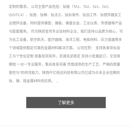
定制的需求。 公司主营产品包括：钛板（TA1、TA2、Gr1、Gr2、
Gr5/TC4）、钛管、钛棒、钛法兰、钛标准件、钛加工件、钛搅拌器及工
业搅拌设备，同时提供镍管、镍板、镍基合金、工业仪表、传感器等产品
与配套服务。 作为陕西宝鸡专业钛材料企业，我们坚持以品质为核心，可
为化工设备、航空航天、医疗器械、海洋工程、电极材料、压力容器等多
个领域提供稳定可靠的金属材料解决方案。 公司优势： 支持各类非标加
工与个性化定制 常备现货库存，货源充足稳定 支持小批量起订，交货周
期短 一对一专业服务，售后体系完善 凭借成熟的生产工艺、严格的质量
管控与*的供货能力，陕西仟亿拓达科技有限公司已成为众多企业信赖的
钛、镍、锆金属材料供应商。 ...
了解更多