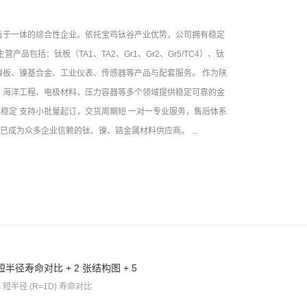
售于一体的综合性企业。依托宝鸡钛谷产业优势，公司拥有稳定
包括：钛板（TA1、TA2、Gr1、Gr2、Gr5/TC4）、钛
板、镍基合金、工业仪表、传感器等产品与配套服务。 作为陕
、海洋工程、电极材料、压力容器等多个领域提供稳定可靠的金
足稳定 支持小批量起订，交货周期短 一对一专业服务，售后体系
成为众多企业信赖的钛、镍、锆金属材料供应商。 ...
半径寿命对比 + 2 张结构图 + 5
s 短半径 (R=1D) 寿命对比