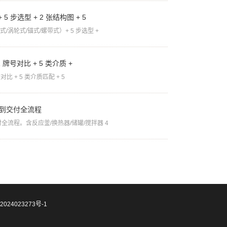
5 步选型 + 2 张结构图 + 5
涡轮式/锚式/螺带式）+ 5 步选型 +
01 牌号对比 + 5 类介质 +
对比 + 5 类介质匹配 + 5
价到交付全流程
全流程。含反应釜/换热器/储罐/搅拌器 4
2024023273号-1