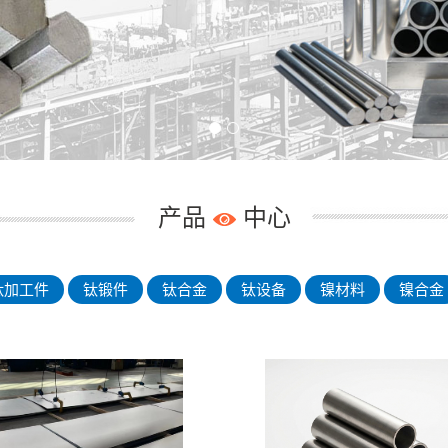
产品
中心
钛加工件
钛锻件
钛合金
钛设备
镍材料
镍合金