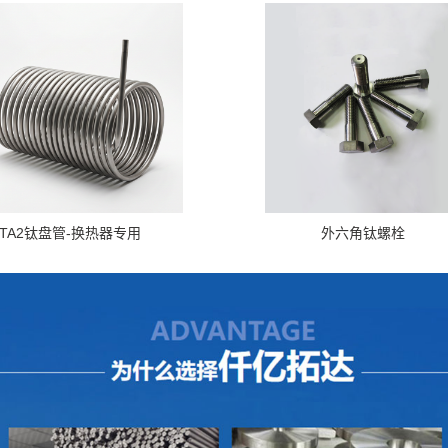
TA2钛盘管-换热器专用
外六角钛螺栓