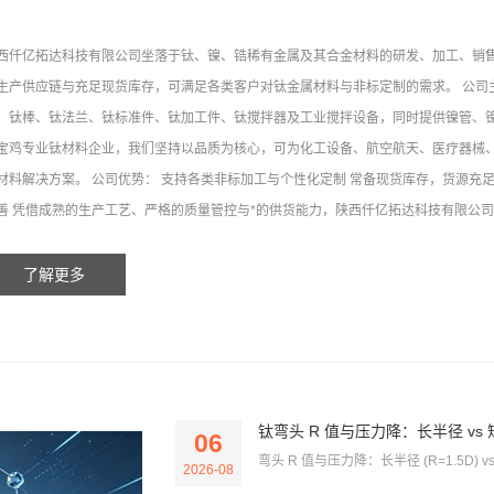
西仟亿拓达科技有限公司坐落于钛、镍、锆稀有金属及其合金材料的研发、加工、销
生产供应链与充足现货库存，可满足各类客户对钛金属材料与非标定制的需求。 公司主营产品
、钛棒、钛法兰、钛标准件、钛加工件、钛搅拌器及工业搅拌设备，同时提供镍管、镍
宝鸡专业钛材料企业，我们坚持以品质为核心，可为化工设备、航空航天、医疗器械
材料解决方案。 公司优势： 支持各类非标加工与个性化定制 常备现货库存，货源充
善 凭借成熟的生产工艺、严格的质量管控与*的供货能力，陕西仟亿拓达科技有限公司已
了解更多
钛弯头 R 值与压力降：长半径 vs 短
06
弯头 R 值与压力降：长半径 (R=1.5D) v
2026-08