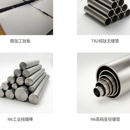
精加工钛板
TA2纯钛无缝管
N6工业纯镍棒
N6高纯变径镍管