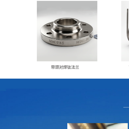
带颈对焊钛法兰