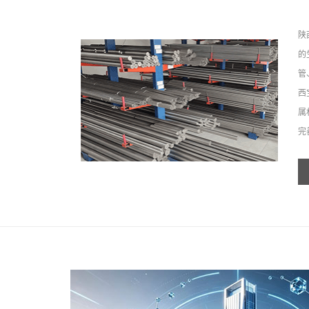
陕
的
管
西
属
完